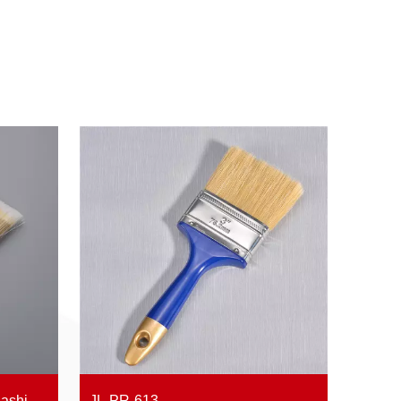
JL-PR-613
اختصار البوليستر زاوية وشاح Sashjl-PR-901