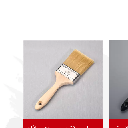
فرشاة الطلاء الاصطناعية المهنية 3 "مع مقبض خشبي للأثاث JL-PR-991