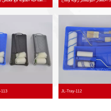
-113
JL-Tray-112